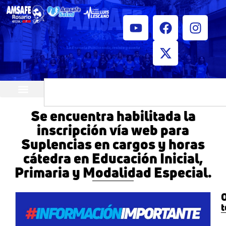
¿Quiénes somos?
Horarios de atención
Se encuentra habilitada la
inscripción vía web para
Suplencias en cargos y horas
cátedra en Educación Inicial,
Primaria y Modalidad Especial.
O
t