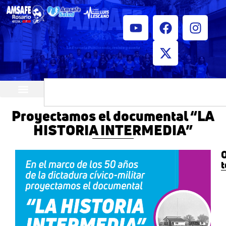
¿Quiénes somos?
Horarios de atención
Proyectamos el documental “LA
HISTORIA INTERMEDIA”
O
t