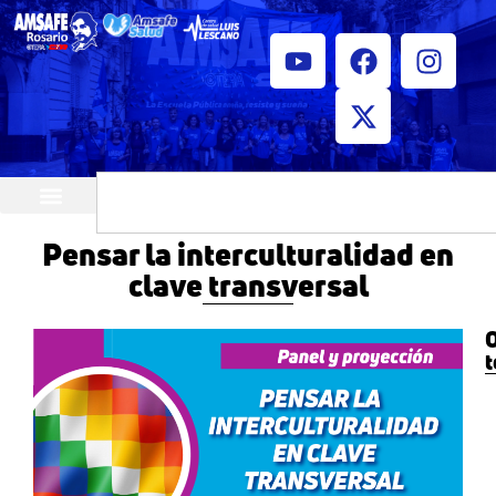
¿Quiénes somos?
Horarios de atención
Pensar la interculturalidad en
clave transversal
O
t