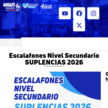
¿Quiénes somos?
Horarios de atención
Escalafones Nivel Secundario
SUPLENCIAS 2026
O
t