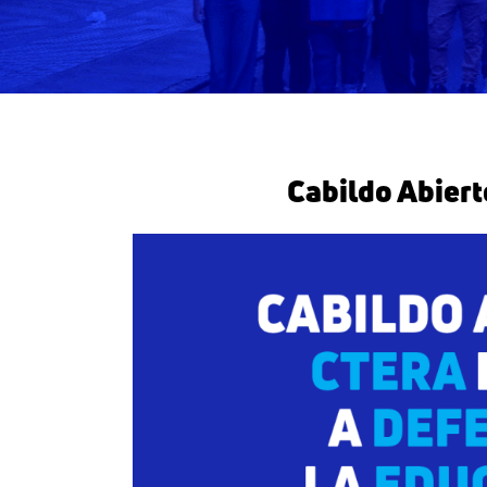
Home
Secretarías
¿Quiénes somos?
Hor
Cabildo Abiert