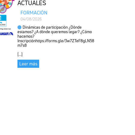
ACTUALES
FORMACIÓN
04/08/2026
Dinámicas de participación ¿Dónde
estamos? ¿A dónde queremos legar? ¿Cómo
hacemos?
Inscripciónhttps://forms.gle/3w7ZTeF8gLN58
m7s8
[...]
Leer más