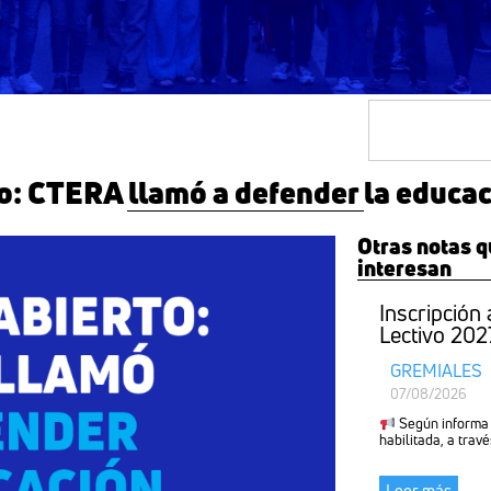
arios de atención
Contacto
AFILIATE
o: CTERA llamó a defender la educaci
Otras notas q
interesan
Inscripción
Lectivo 202
GREMIALES
07/08/2026
Según informa e
habilitada, a travé
Leer más