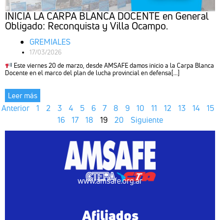
INICIA LA CARPA BLANCA DOCENTE en General
Obligado: Reconquista y Villa Ocampo.
GREMIALES
17/03/2026
Este viernes 20 de marzo, desde AMSAFE damos inicio a la Carpa Blanca
Docente en el marco del plan de lucha provincial en defensa[...]
Leer más
Anterior
1
2
3
4
5
6
7
8
9
10
11
12
13
14
15
16
17
18
19
20
Siguiente
www.amsafe.org.ar
Afiliados