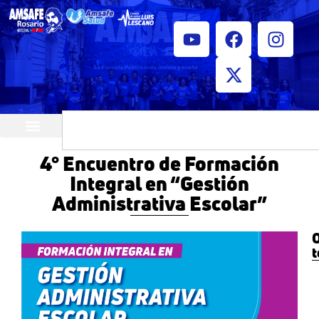
¿Quiénes somos?
Horarios de atención
4° Encuentro de Formación
Integral en “Gestión
Administrativa Escolar”
O
t